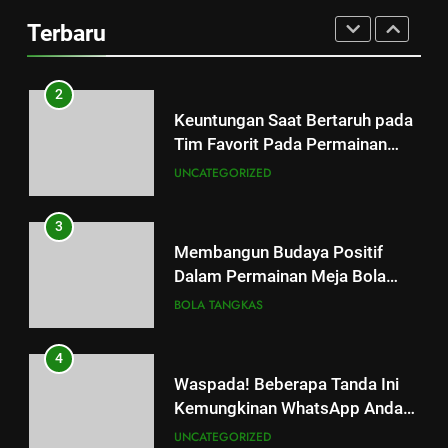
Tim Favorit Pada Permainan
Asian Handicap Pada Taruhan
Judi Bola
Terbaru
UNCATEGORIZED
Bola
POPULAR NEWS
3
2
Membangun Budaya Positif
Keuntungan Saat Bertaruh pada
Dalam Permainan Meja Bola
Tim Favorit Pada Permainan
Tangkas
BOLA TANGKAS
Judi Bola
UNCATEGORIZED
4
3
Waspada! Beberapa Tanda Ini
Membangun Budaya Positif
Kemungkinan WhatsApp Anda
Dalam Permainan Meja Bola
Dipantau Orang Lain
UNCATEGORIZED
Tangkas
BOLA TANGKAS
5
4
5 Social Casino Populer yang
Waspada! Beberapa Tanda Ini
Wajib Dicoba Untuk Bermain
Kemungkinan WhatsApp Anda
Tanpa Resiko
CASINO ONLINE
Dipantau Orang Lain
UNCATEGORIZED