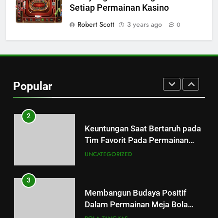
Strategi Casino Online
Setiap Permainan Kasino
Menjelang Musim Liburan untuk
Meningkatkan Aktivitas Pemain
Robert Scott
3 years ago
0
CASINO ONLINE
1
Memahami Sistem Taruhan
Asian Handicap Pada Taruhan
Popular
Bola
POPULAR NEWS
2
Keuntungan Saat Bertaruh pada
Tim Favorit Pada Permainan
Judi Bola
UNCATEGORIZED
3
Membangun Budaya Positif
Dalam Permainan Meja Bola
Tangkas