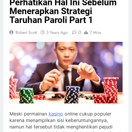
Perhatikan Hal Ini Sebelum
Menerapkan Strategi
Taruhan Paroli Part 1
0
Robert Scott
3 Years Ago
7 Mins
Meski permainan
kasino
online cukup populer
karena menampilkan sisi keberuntungannya,
namun hal tersebut tidak menghentikan pejudi