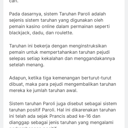
cari.
Pada dasarnya, sistem Taruhan Paroli adalah
sejenis sistem taruhan yang digunakan oleh
pemain kasino online dalam permainan seperti
blackjack, dadu, dan roulette.
Taruhan ini bekerja dengan menginstruksikan
pemain untuk mempertahankan taruhan pejudi
selepas setiap kekalahan dan menggandakannya
setelah menang.
Adapun, ketika tiga kemenangan berturut-turut
dibuat, maka para pejudi mengembalikan taruhan
mereka ke jumlah taruhan awal.
Sistem taruhan Paroli juga disebut sebagai sistem
taruhan positif Paroli. Hal ini dikarenakan taruhan
ini telah ada sejak Prancis abad ke-16 dan
dianggap sebagai jenis taruhan yang mengalami