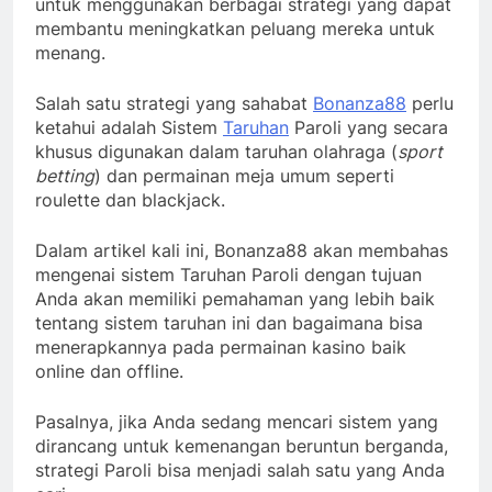
untuk menggunakan berbagai strategi yang dapat
membantu meningkatkan peluang mereka untuk
menang.
Salah satu strategi yang sahabat
Bonanza88
perlu
ketahui adalah Sistem
Taruhan
Paroli yang secara
khusus digunakan dalam taruhan olahraga (
sport
betting
) dan permainan meja umum seperti
roulette dan blackjack.
Dalam artikel kali ini, Bonanza88 akan membahas
mengenai sistem Taruhan Paroli dengan tujuan
Anda akan memiliki pemahaman yang lebih baik
tentang sistem taruhan ini dan bagaimana bisa
menerapkannya pada permainan kasino baik
online dan offline.
Pasalnya, jika Anda sedang mencari sistem yang
dirancang untuk kemenangan beruntun berganda,
strategi Paroli bisa menjadi salah satu yang Anda