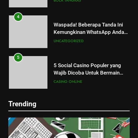
BOLA TANGKAS
4
Waspada! Beberapa Tanda Ini
Kemungkinan WhatsApp Anda
Dipantau Orang Lain
UNCATEGORIZED
5
5 Social Casino Populer yang
Wajib Dicoba Untuk Bermain
Tanpa Resiko
CASINO ONLINE
6
5
Trending
Peluang dan Tantangan
5 Social Casino Populer yang
Perkembangann Indusitri
Wajib Dicoba Untuk Bermain
Casino Online di Era Teknologi
CASINO ONLINE
Tanpa Resiko
CASINO ONLINE
5G