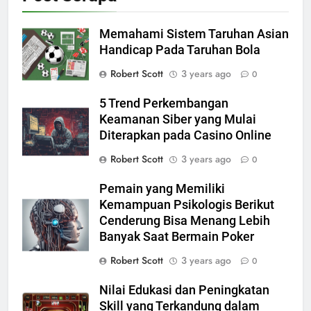
5
Memahami Sistem Taruhan Asian
5 Social Casino Populer yang
Handicap Pada Taruhan Bola
Wajib Dicoba Untuk Bermain
Tanpa Resiko
CASINO ONLINE
Robert Scott
3 years ago
0
5 Trend Perkembangan
6
Keamanan Siber yang Mulai
Peluang dan Tantangan
Diterapkan pada Casino Online
Perkembangann Indusitri
Robert Scott
3 years ago
0
Casino Online di Era Teknologi
CASINO ONLINE
5G
Pemain yang Memiliki
7
Kemampuan Psikologis Berikut
Tips Mengelola Akun Casino
Cenderung Bisa Menang Lebih
Online Agar Lebih Aman
Banyak Saat Bermain Poker
CASINO ONLINE
Robert Scott
3 years ago
0
Nilai Edukasi dan Peningkatan
8
Skill yang Terkandung dalam