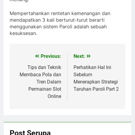
Mempertahankan rentetan kemenangan dan
mendapatkan 3 kali berturut-turut berarti
menggunakan sistem Paroli adalah sebuah
kesuksesan.
Previous:
Next:
Post
navigation
Tips dan Teknik
Perhatikan Hal Ini
Membaca Pola dan
Sebelum
Tren Dalam
Menerapkan Strategi
Permainan Slot
Taruhan Paroli Part 2
Online
Post Serupa