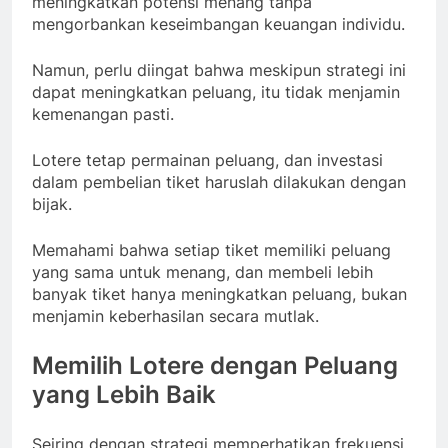
meningkatkan potensi menang tanpa
mengorbankan keseimbangan keuangan individu.
Namun, perlu diingat bahwa meskipun strategi ini
dapat meningkatkan peluang, itu tidak menjamin
kemenangan pasti.
Lotere tetap permainan peluang, dan investasi
dalam pembelian tiket haruslah dilakukan dengan
bijak.
Memahami bahwa setiap tiket memiliki peluang
yang sama untuk menang, dan membeli lebih
banyak tiket hanya meningkatkan peluang, bukan
menjamin keberhasilan secara mutlak.
Memilih Lotere dengan Peluang
yang Lebih Baik
Seiring dengan strategi memperhatikan frekuensi