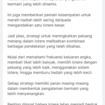
bermain yang lebih dinamis.
Ini juga memberikan pemain kesempatan untuk
meraih hadiah lebih sering daripada
mengandalkan satu lotere besar.
Jadi jelas, strategi untuk meningkatkan peluang
menang dalam lotere melibatkan kombinasi
berbagai pendekatan yang telah dibahas.
Mulai dari memahami frekuensi keluaran angka,
membeli tiket lebih banyak, memilih lotere dengan
peluang yang lebih baik, menggunakan sistem
lotere, hingga memburu hadiah yang lebih kecil.
Setiap strategi memiliki peran masing-masing
dalam membentuk pengalaman bermain yang
lebih menyenangkan.
Penting diingat bahwa lotere tetap menjadi bentuk