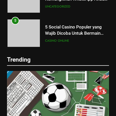
Dipantau Orang Lain
UNCATEGORIZED
5
5 Social Casino Populer yang
Wajib Dicoba Untuk Bermain
Tanpa Resiko
CASINO ONLINE
6
5
Trending
Peluang dan Tantangan
5 Social Casino Populer yang
Perkembangann Indusitri
Wajib Dicoba Untuk Bermain
Casino Online di Era Teknologi
CASINO ONLINE
Tanpa Resiko
CASINO ONLINE
5G
7
6
Tips Mengelola Akun Casino
Peluang dan Tantangan
Online Agar Lebih Aman
Perkembangann Indusitri
CASINO ONLINE
Casino Online di Era Teknologi
CASINO ONLINE