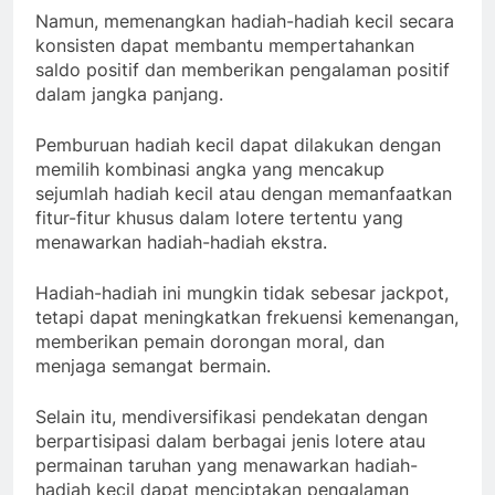
Namun, memenangkan hadiah-hadiah kecil secara
konsisten dapat membantu mempertahankan
saldo positif dan memberikan pengalaman positif
dalam jangka panjang.
Pemburuan hadiah kecil dapat dilakukan dengan
memilih kombinasi angka yang mencakup
sejumlah hadiah kecil atau dengan memanfaatkan
fitur-fitur khusus dalam lotere tertentu yang
menawarkan hadiah-hadiah ekstra.
Hadiah-hadiah ini mungkin tidak sebesar jackpot,
tetapi dapat meningkatkan frekuensi kemenangan,
memberikan pemain dorongan moral, dan
menjaga semangat bermain.
Selain itu, mendiversifikasi pendekatan dengan
berpartisipasi dalam berbagai jenis lotere atau
permainan taruhan yang menawarkan hadiah-
hadiah kecil dapat menciptakan pengalaman