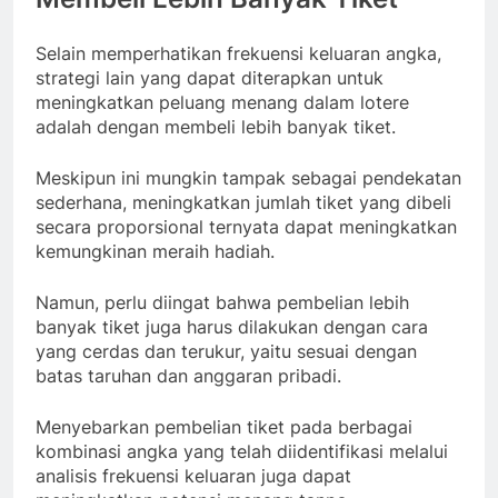
Selain memperhatikan frekuensi keluaran angka,
strategi lain yang dapat diterapkan untuk
meningkatkan peluang menang dalam lotere
adalah dengan membeli lebih banyak tiket.
Meskipun ini mungkin tampak sebagai pendekatan
sederhana, meningkatkan jumlah tiket yang dibeli
secara proporsional ternyata dapat meningkatkan
kemungkinan meraih hadiah.
Namun, perlu diingat bahwa pembelian lebih
banyak tiket juga harus dilakukan dengan cara
yang cerdas dan terukur, yaitu sesuai dengan
batas taruhan dan anggaran pribadi.
Menyebarkan pembelian tiket pada berbagai
kombinasi angka yang telah diidentifikasi melalui
analisis frekuensi keluaran juga dapat