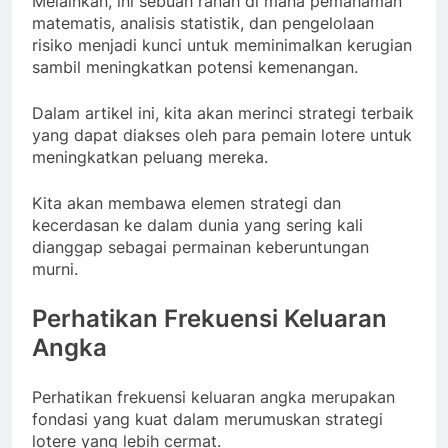
Melainkan, ini sebuah ranah di mana pemahaman
matematis, analisis statistik, dan pengelolaan
risiko menjadi kunci untuk meminimalkan kerugian
sambil meningkatkan potensi kemenangan.
Dalam artikel ini, kita akan merinci strategi terbaik
yang dapat diakses oleh para pemain lotere untuk
meningkatkan peluang mereka.
Kita akan membawa elemen strategi dan
kecerdasan ke dalam dunia yang sering kali
dianggap sebagai permainan keberuntungan
murni.
Perhatikan Frekuensi Keluaran
Angka
Perhatikan frekuensi keluaran angka merupakan
fondasi yang kuat dalam merumuskan strategi
lotere yang lebih cermat.