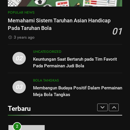
5G
8
7
POPULAR NEWS
Strategi Casino Online
Tips Mengelola Akun Casino
Memahami Sistem Taruhan Asian Handicap
Menjelang Musim Liburan untuk
Online Agar Lebih Aman
Pada Taruhan Bola
01
Meningkatkan Aktivitas Pemain
CASINO ONLINE
CASINO ONLINE
3 years ago
1
8
UNCATEGORIZED
Memahami Sistem Taruhan
Strategi Casino Online
02
Keuntungan Saat Bertaruh pada Tim Favorit
Asian Handicap Pada Taruhan
Menjelang Musim Liburan untuk
Pada Permainan Judi Bola
Bola
POPULAR NEWS
Meningkatkan Aktivitas Pemain
CASINO ONLINE
BOLA TANGKAS
2
03
Membangun Budaya Positif Dalam Permainan
1
Keuntungan Saat Bertaruh pada
Meja Bola Tangkas
Memahami Sistem Taruhan
Tim Favorit Pada Permainan
Asian Handicap Pada Taruhan
Judi Bola
Terbaru
UNCATEGORIZED
Bola
POPULAR NEWS
3
2