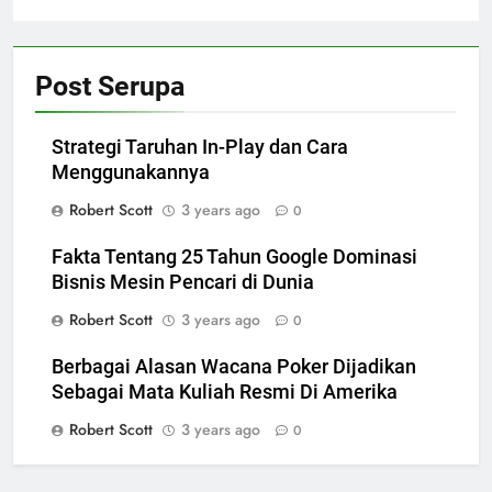
6
Post Serupa
Peluang dan Tantangan
Perkembangann Indusitri
Casino Online di Era Teknologi
CASINO ONLINE
Strategi Taruhan In-Play dan Cara
5G
Menggunakannya
7
Robert Scott
3 years ago
0
Tips Mengelola Akun Casino
Online Agar Lebih Aman
Fakta Tentang 25 Tahun Google Dominasi
Bisnis Mesin Pencari di Dunia
CASINO ONLINE
Robert Scott
3 years ago
0
8
Berbagai Alasan Wacana Poker Dijadikan
Strategi Casino Online
Sebagai Mata Kuliah Resmi Di Amerika
Menjelang Musim Liburan untuk
Meningkatkan Aktivitas Pemain
Robert Scott
3 years ago
0
CASINO ONLINE
1