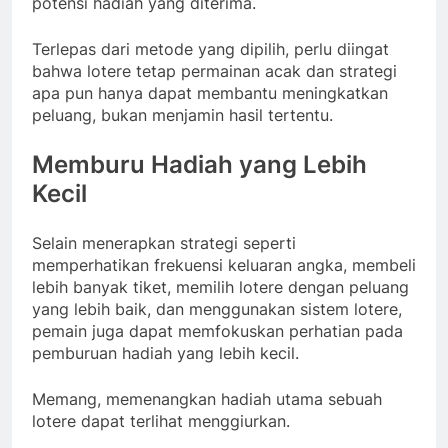
potensi hadiah yang diterima.
Terlepas dari metode yang dipilih, perlu diingat
bahwa lotere tetap permainan acak dan strategi
apa pun hanya dapat membantu meningkatkan
peluang, bukan menjamin hasil tertentu.
Memburu Hadiah yang Lebih
Kecil
Selain menerapkan strategi seperti
memperhatikan frekuensi keluaran angka, membeli
lebih banyak tiket, memilih lotere dengan peluang
yang lebih baik, dan menggunakan sistem lotere,
pemain juga dapat memfokuskan perhatian pada
pemburuan hadiah yang lebih kecil.
Memang, memenangkan hadiah utama sebuah
lotere dapat terlihat menggiurkan.