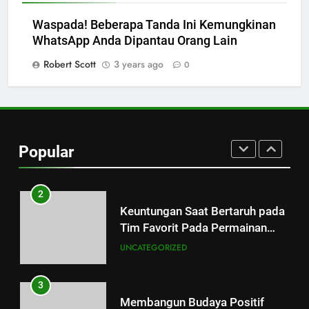
8
Waspada! Beberapa Tanda Ini Kemungkinan
Strategi Casino Online
WhatsApp Anda Dipantau Orang Lain
Menjelang Musim Liburan untuk
Meningkatkan Aktivitas Pemain
Robert Scott
3 years ago
0
CASINO ONLINE
1
Memahami Sistem Taruhan
Asian Handicap Pada Taruhan
Popular
Bola
POPULAR NEWS
2
Keuntungan Saat Bertaruh pada
Tim Favorit Pada Permainan
Judi Bola
UNCATEGORIZED
3
Membangun Budaya Positif