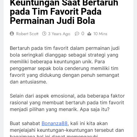
Keuntungan Saat Bertaruh
pada Tim Favorit Pada
Permainan Judi Bola
0
Robert Scott
3 Years Ago
10 Mins
Bertaruh pada tim favorit dalam permainan judi
bola seringkali dianggap sebagai strategi yang
memiliki beberapa keuntungan unik. Para
penggemar sepak bola cenderung memiliki tim
favorit yang didukung dengan penuh semangat
dan antusiasme.
Selain dari aspek emosional, ada beberapa faktor
rasional yang membuat bertaruh pada tim favorit
menjadi pilihan yang menarik. Apa saja itu?
Buat sahabat
Bonanza88
, kali ini kita akan
menjelajahi keuntungan-keuntungan tersebut dan
bagaimana hal ini dapat memengaruhi