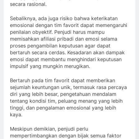
secara rasional.
Sebaliknya, ada juga risiko bahwa keterikatan
emosional dengan tim favorit dapat memengaruhi
penilaian obyektif. Penjudi harus mampu
memisahkan afiliasi pribadi dan emosi selama
proses pengambilan keputusan agar dapat
bertaruh secara cerdas. Kesadaran akan dampak
emosi dapat membantu menghindari keputusan
impulsif yang mungkin merugikan.
Bertaruh pada tim favorit dapat memberikan
sejumlah keuntungan unik, termasuk rasa percaya
diri yang lebih besar, pengetahuan mendalam
tentang kondisi tim, peluang menang yang lebih
tinggi, dan pengalaman emosional yang lebih
kaya.
Meskipun demikian, penjudi perlu
mempertimbangkan dengan bijak semua faktor