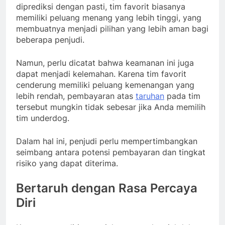
diprediksi dengan pasti, tim favorit biasanya
memiliki peluang menang yang lebih tinggi, yang
membuatnya menjadi pilihan yang lebih aman bagi
beberapa penjudi.
Namun, perlu dicatat bahwa keamanan ini juga
dapat menjadi kelemahan. Karena tim favorit
cenderung memiliki peluang kemenangan yang
lebih rendah, pembayaran atas
taruhan
pada tim
tersebut mungkin tidak sebesar jika Anda memilih
tim underdog.
Dalam hal ini, penjudi perlu mempertimbangkan
seimbang antara potensi pembayaran dan tingkat
risiko yang dapat diterima.
Bertaruh dengan Rasa Percaya
Diri