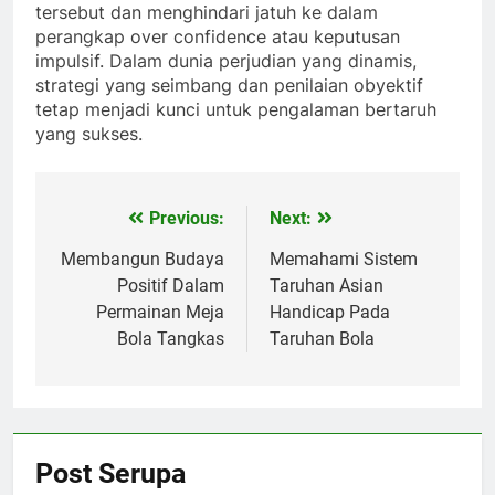
tersebut dan menghindari jatuh ke dalam
perangkap over confidence atau keputusan
impulsif. Dalam dunia perjudian yang dinamis,
5
strategi yang seimbang dan penilaian obyektif
5 Social Casino Populer yang
tetap menjadi kunci untuk pengalaman bertaruh
Wajib Dicoba Untuk Bermain
yang sukses.
Tanpa Resiko
CASINO ONLINE
Previous:
Next:
Post
6
Peluang dan Tantangan
navigation
Membangun Budaya
Memahami Sistem
Perkembangann Indusitri
Positif Dalam
Taruhan Asian
Casino Online di Era Teknologi
CASINO ONLINE
Permainan Meja
Handicap Pada
5G
Bola Tangkas
Taruhan Bola
7
Tips Mengelola Akun Casino
Online Agar Lebih Aman
CASINO ONLINE
Post Serupa