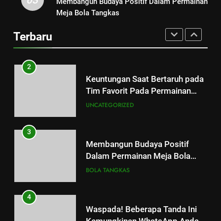
03
Membangun Budaya Positif Dalam Permainan
1
Keuntungan Saat Bertaruh pada
Meja Bola Tangkas
Memahami Sistem Taruhan
Tim Favorit Pada Permainan
Asian Handicap Pada Taruhan
Judi Bola
Terbaru
UNCATEGORIZED
Bola
POPULAR NEWS
3
2
Membangun Budaya Positif
Keuntungan Saat Bertaruh pada
Dalam Permainan Meja Bola
Tim Favorit Pada Permainan
Tangkas
BOLA TANGKAS
Judi Bola
UNCATEGORIZED
4
3
Waspada! Beberapa Tanda Ini
Membangun Budaya Positif
Kemungkinan WhatsApp Anda
Dalam Permainan Meja Bola
Dipantau Orang Lain
UNCATEGORIZED
Tangkas
BOLA TANGKAS
5
4
5 Social Casino Populer yang
Waspada! Beberapa Tanda Ini
Wajib Dicoba Untuk Bermain