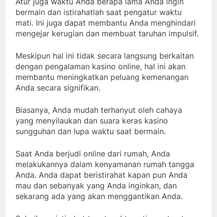
Atur juga waktu Anda berapa lama Anda ingin
bermain dan istirahatlah saat pengatur waktu
mati. Ini juga dapat membantu Anda menghindari
mengejar kerugian dan membuat taruhan impulsif.
Meskipun hal ini tidak secara langsung berkaitan
dengan pengalaman kasino online, hal ini akan
membantu meningkatkan peluang kemenangan
Anda secara signifikan.
Biasanya, Anda mudah terhanyut oleh cahaya
yang menyilaukan dan suara keras kasino
sungguhan dan lupa waktu saat bermain.
Saat Anda berjudi online dari rumah, Anda
melakukannya dalam kenyamanan rumah tangga
Anda. Anda dapat beristirahat kapan pun Anda
mau dan sebanyak yang Anda inginkan, dan
sekarang ada yang akan menggantikan Anda.