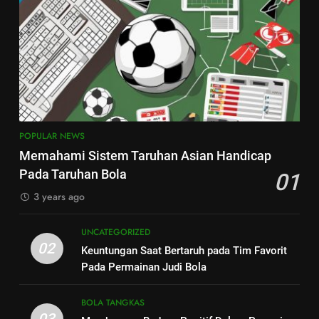
CASINO ONLINE
5G
7
6
Tips Mengelola Akun Casino
Peluang dan Tantangan
Online Agar Lebih Aman
Perkembangann Indusitri
CASINO ONLINE
Casino Online di Era Teknologi
CASINO ONLINE
5G
8
7
POPULAR NEWS
Strategi Casino Online
Tips Mengelola Akun Casino
Memahami Sistem Taruhan Asian Handicap
Menjelang Musim Liburan untuk
Online Agar Lebih Aman
Pada Taruhan Bola
01
Meningkatkan Aktivitas Pemain
CASINO ONLINE
CASINO ONLINE
3 years ago
1
8
UNCATEGORIZED
Memahami Sistem Taruhan
Strategi Casino Online
02
Keuntungan Saat Bertaruh pada Tim Favorit
Asian Handicap Pada Taruhan
Menjelang Musim Liburan untuk
Pada Permainan Judi Bola
Bola
POPULAR NEWS
Meningkatkan Aktivitas Pemain
CASINO ONLINE
BOLA TANGKAS
2