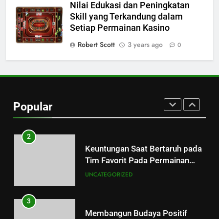
Nilai Edukasi dan Peningkatan
8
Skill yang Terkandung dalam
Strategi Casino Online
Setiap Permainan Kasino
Menjelang Musim Liburan untuk
Meningkatkan Aktivitas Pemain
Robert Scott
3 years ago
0
CASINO ONLINE
1
Memahami Sistem Taruhan
Asian Handicap Pada Taruhan
Popular
Bola
POPULAR NEWS
2
Keuntungan Saat Bertaruh pada
Tim Favorit Pada Permainan
Judi Bola
UNCATEGORIZED
3
Membangun Budaya Positif