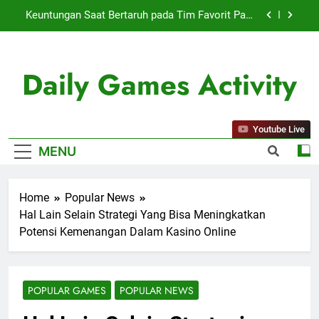
Skip
Keuntungan Saat Bertaruh pada Tim Favorit Pada
to
Permainan Judi Bola
content
Membangun Budaya Positif Dalam Permainan
Meja Bola Tangkas
Daily Games Activity
Waspada! Beberapa Tanda Ini Kemungkinan
WhatsApp Anda Dipantau Orang Lain
Memahami Sistem Taruhan Asian Handicap Pada
Play Games Everyday
Taruhan Bola
Youtube Live
Keuntungan Saat Bertaruh pada Tim Favorit Pada
MENU
Permainan Judi Bola
Membangun Budaya Positif Dalam Permainan
Meja Bola Tangkas
Home
Popular News
Waspada! Beberapa Tanda Ini Kemungkinan
Hal Lain Selain Strategi Yang Bisa Meningkatkan
WhatsApp Anda Dipantau Orang Lain
Potensi Kemenangan Dalam Kasino Online
POPULAR GAMES
POPULAR NEWS