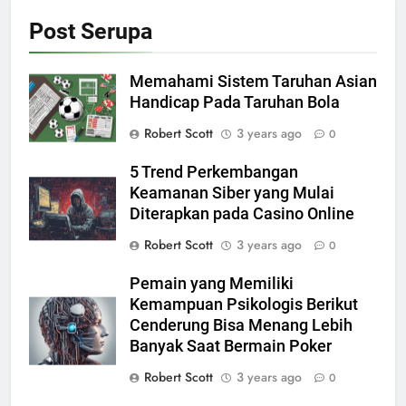
Post Serupa
5
Memahami Sistem Taruhan Asian
5 Social Casino Populer yang
Handicap Pada Taruhan Bola
Wajib Dicoba Untuk Bermain
Tanpa Resiko
CASINO ONLINE
Robert Scott
3 years ago
0
5 Trend Perkembangan
6
Keamanan Siber yang Mulai
Peluang dan Tantangan
Diterapkan pada Casino Online
Perkembangann Indusitri
Robert Scott
3 years ago
0
Casino Online di Era Teknologi
CASINO ONLINE
5G
Pemain yang Memiliki
7
Kemampuan Psikologis Berikut
Tips Mengelola Akun Casino
Cenderung Bisa Menang Lebih
Online Agar Lebih Aman
Banyak Saat Bermain Poker
CASINO ONLINE
Robert Scott
3 years ago
0