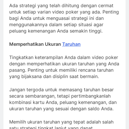
Ada strategi yang telah dihitung dengan cermat
untuk setiap varian video poker yang ada. Penting
bagi Anda untuk menguasai strategi ini dan
menggunakannya dalam setiap situasi agar
peluang kemenangan Anda semakin tinggi.
Memperhatikan Ukuran
Taruhan
Tingkatkan keterampilan Anda dalam video poker
dengan memperhatikan ukuran taruhan yang Anda
pasang. Penting untuk memiliki rencana taruhan
yang bijaksana dan disiplin saat bermain.
Jangan tergoda untuk memasang taruhan besar
secara sembarangan, tetapi pertimbangkanlah
kombinasi kartu Anda, peluang kemenangan, dan
ukuran taruhan yang sesuai dengan saldo Anda.
Memilih ukuran taruhan yang tepat adalah salah
satu strategi tingkat lanjut yang dapat