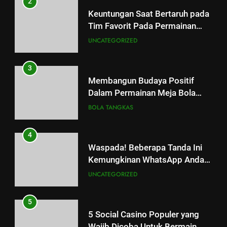
2
Membangun Budaya Positif
Keuntungan Saat Bertaruh pada
Dalam Permainan Meja Bola
Tim Favorit Pada Permainan
Tangkas
BOLA TANGKAS
Judi Bola
UNCATEGORIZED
4
3
Waspada! Beberapa Tanda Ini
Membangun Budaya Positif
Kemungkinan WhatsApp Anda
Dalam Permainan Meja Bola
Dipantau Orang Lain
UNCATEGORIZED
Tangkas
BOLA TANGKAS
5
4
5 Social Casino Populer yang
Waspada! Beberapa Tanda Ini
Wajib Dicoba Untuk Bermain
Kemungkinan WhatsApp Anda
Tanpa Resiko
CASINO ONLINE
Dipantau Orang Lain
UNCATEGORIZED
6
5
Peluang dan Tantangan
5 Social Casino Populer yang
Perkembangann Indusitri
Wajib Dicoba Untuk Bermain