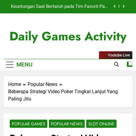
Skip
Keuntungan Saat Bertaruh pada Tim Favorit Pada
to
Permainan Judi Bola
content
Membangun Budaya Positif Dalam Permainan
Meja Bola Tangkas
Daily Games Activity
Waspada! Beberapa Tanda Ini Kemungkinan
WhatsApp Anda Dipantau Orang Lain
Memahami Sistem Taruhan Asian Handicap Pada
Play Games Everyday
Taruhan Bola
Youtube Live
Keuntungan Saat Bertaruh pada Tim Favorit Pada
MENU
Permainan Judi Bola
Membangun Budaya Positif Dalam Permainan
Meja Bola Tangkas
Home
Popular News
Waspada! Beberapa Tanda Ini Kemungkinan
Beberapa Strategi Video Poker Tingkat Lanjut Yang
WhatsApp Anda Dipantau Orang Lain
Paling Jitu
POPULAR GAMES
POPULAR NEWS
SLOT ONLINE