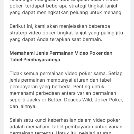
poker, terdapat beberapa strategi tingkat lanjut
yang dapat meningkatkan peluang untuk menang.
Berikut ini, kami akan menjelaskan beberapa
strategi video poker tingkat lanjut yang paling jitu
yang dapat Anda terapkan saat bermain.
Memahami Jenis Permainan Video Poker dan
Tabel Pembayarannya
Tidak semua permainan video poker sama. Setiap
jenis permainan mempunyai aturan dan tabel
pembayaran yang berbeda. Penting untuk
memahami perbedaan antara varian permainan
seperti Jacks or Better, Deuces Wild, Joker Poker,
dan lainnya.
Salah satu kunci keberhasilan dalam video poker
adalah memahami tabel pembayaran untuk varian
permainan tertentu. Untuk itu, pelajari aturan