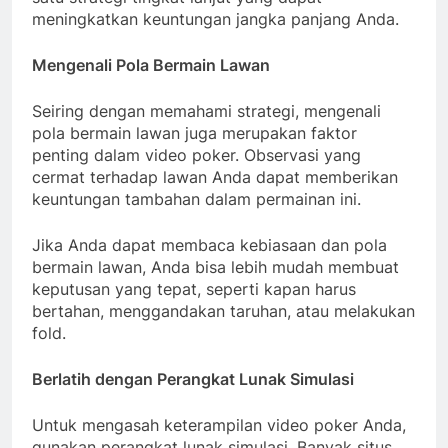
meningkatkan keuntungan jangka panjang Anda.
Mengenali Pola Bermain Lawan
Seiring dengan memahami strategi, mengenali
pola bermain lawan juga merupakan faktor
penting dalam video poker. Observasi yang
cermat terhadap lawan Anda dapat memberikan
keuntungan tambahan dalam permainan ini.
Jika Anda dapat membaca kebiasaan dan pola
bermain lawan, Anda bisa lebih mudah membuat
keputusan yang tepat, seperti kapan harus
bertahan, menggandakan taruhan, atau melakukan
fold.
Berlatih dengan Perangkat Lunak Simulasi
Untuk mengasah keterampilan video poker Anda,
gunakan perangkat lunak simulasi. Banyak situs