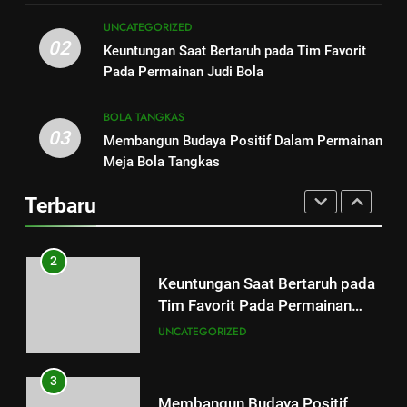
1
8
UNCATEGORIZED
Memahami Sistem Taruhan
Strategi Casino Online
02
Keuntungan Saat Bertaruh pada Tim Favorit
Asian Handicap Pada Taruhan
Menjelang Musim Liburan untuk
Pada Permainan Judi Bola
Bola
POPULAR NEWS
Meningkatkan Aktivitas Pemain
CASINO ONLINE
BOLA TANGKAS
2
03
Membangun Budaya Positif Dalam Permainan
1
Keuntungan Saat Bertaruh pada
Meja Bola Tangkas
Memahami Sistem Taruhan
Tim Favorit Pada Permainan
Asian Handicap Pada Taruhan
Judi Bola
Terbaru
UNCATEGORIZED
Bola
POPULAR NEWS
3
2
Membangun Budaya Positif
Keuntungan Saat Bertaruh pada
Dalam Permainan Meja Bola
Tim Favorit Pada Permainan
Tangkas
BOLA TANGKAS
Judi Bola
UNCATEGORIZED
4
3
Waspada! Beberapa Tanda Ini
Membangun Budaya Positif