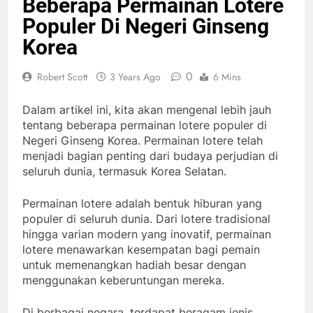
Beberapa Permainan Lotere
Populer Di Negeri Ginseng
Korea
0
Robert Scott
3 Years Ago
6 Mins
Dalam artikel ini, kita akan mengenal lebih jauh
tentang beberapa permainan lotere populer di
Negeri Ginseng Korea. Permainan lotere telah
menjadi bagian penting dari budaya perjudian di
seluruh dunia, termasuk Korea Selatan.
Permainan lotere adalah bentuk hiburan yang
populer di seluruh dunia. Dari lotere tradisional
hingga varian modern yang inovatif, permainan
lotere menawarkan kesempatan bagi pemain
untuk memenangkan hadiah besar dengan
menggunakan keberuntungan mereka.
Di berbagai negara, terdapat beragam jenis