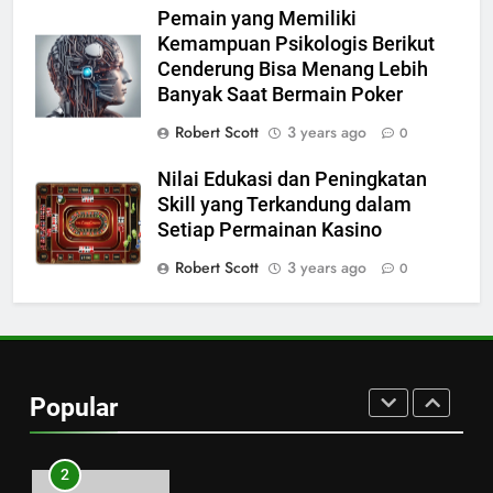
5G
Pemain yang Memiliki
7
Kemampuan Psikologis Berikut
Tips Mengelola Akun Casino
Cenderung Bisa Menang Lebih
Online Agar Lebih Aman
Banyak Saat Bermain Poker
CASINO ONLINE
Robert Scott
3 years ago
0
Nilai Edukasi dan Peningkatan
8
Skill yang Terkandung dalam
Strategi Casino Online
Setiap Permainan Kasino
Menjelang Musim Liburan untuk
Meningkatkan Aktivitas Pemain
Robert Scott
3 years ago
0
CASINO ONLINE
1
Memahami Sistem Taruhan
Asian Handicap Pada Taruhan
Popular
Bola
POPULAR NEWS
2