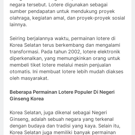
negara tersebut. Lotere digunakan sebagai
sumber pendapatan untuk mendukung proyek
olahraga, kegiatan amal, dan proyek-proyek sosial
lainnya.
Seiring berjalannya waktu, permainan lotere di
Korea Selatan terus berkembang dan mengalami
transformasi. Pada tahun 2002, lotere elektronik
diperkenalkan, yang memungkinkan orang untuk
membeli tiket lotere melalui mesin penjualan
otomatis. Ini membuat lotere lebih mudah diakses
oleh masyarakat.
Beberapa Permainan Lotere Populer Di Negeri
Ginseng Korea
Korea Selatan, juga dikenal sebagai Negeri
Ginseng, adalah sebuah negara yang terkenal
dengan budaya dan tradisi yang kaya. Selain itu,
Korea Selatan juga memiliki banyak permainan