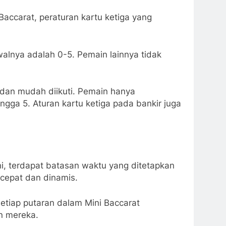
Baccarat, peraturan kartu ketiga yang
walnya adalah 0-5. Pemain lainnya tidak
 dan mudah diikuti. Pemain hanya
ngga 5. Aturan kartu ketiga pada bankir juga
i, terdapat batasan waktu yang ditetapkan
cepat dan dinamis.
etiap putaran dalam Mini Baccarat
n mereka.