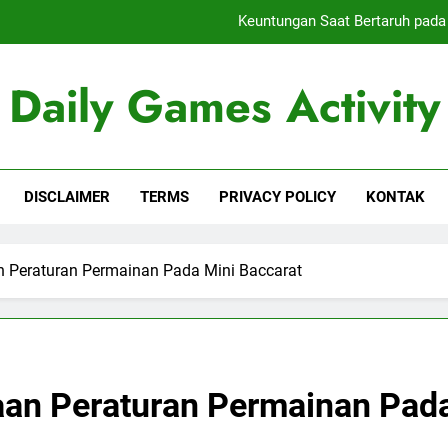
Keuntungan Saat Bertaruh pada
Membangun Budaya Positi
Daily Games Activity
Waspada! Beberapa Tanda Ini Kemungkina
s Everyday
Memahami Sistem Taruh
DISCLAIMER
TERMS
PRIVACY POLICY
KONTAK
Keuntungan Saat Bertaruh pada
Membangun Budaya Positi
 Peraturan Permainan Pada Mini Baccarat
Waspada! Beberapa Tanda Ini Kemungkina
an Peraturan Permainan Pada