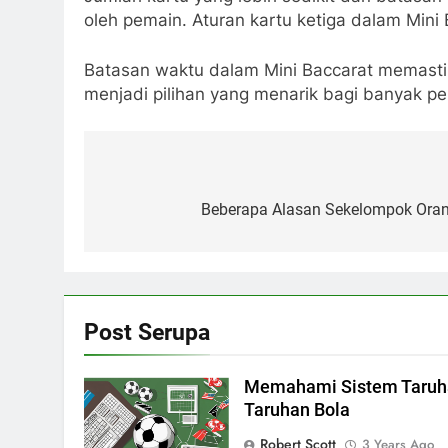
oleh pemain. Aturan kartu ketiga dalam Mi
Batasan waktu dalam Mini Baccarat memasti
menjadi pilihan yang menarik bagi banyak p
Post
navigation
Beberapa Alasan Sekelompok Orang
5
5 Social Casino Populer yang
Wajib Dicoba Untuk Bermain
Tanpa Resiko
CASINO ONLINE
6
Post Serupa
Peluang dan Tantangan
Perkembangann Indusitri
Memahami Sistem Taruh
Casino Online di Era Teknologi
CASINO ONLINE
Taruhan Bola
5G
7
Robert Scott
3 Years Ago