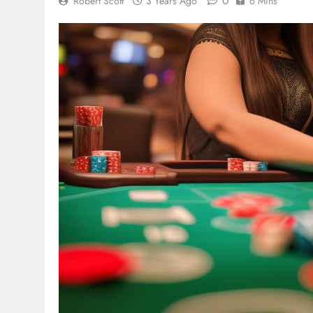
0
Robert Scott
3 Years Ago
6 Mins