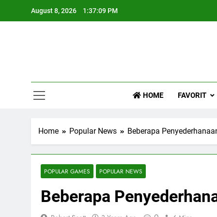
Skip
August 8, 2026
1:37:10 PM
to
content
Play Game
HOME
FAVORIT
Home
Popular News
Beberapa Penyederhanaan
POPULAR GAMES
POPULAR NEWS
Beberapa Penyederhana