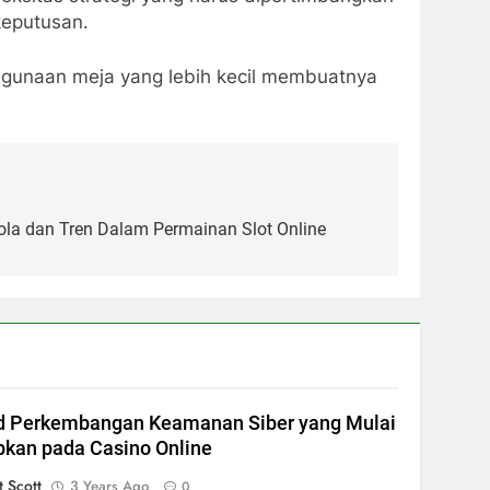
keputusan.
ggunaan meja yang lebih kecil membuatnya
la dan Tren Dalam Permainan Slot Online
5
5 Social Casino Populer yang
Wajib Dicoba Untuk Bermain
Tanpa Resiko
CASINO ONLINE
6
Peluang dan Tantangan
Perkembangann Indusitri
d Perkembangan Keamanan Siber yang Mulai
Casino Online di Era Teknologi
CASINO ONLINE
pkan pada Casino Online
5G
7
 Scott
3 Years Ago
0