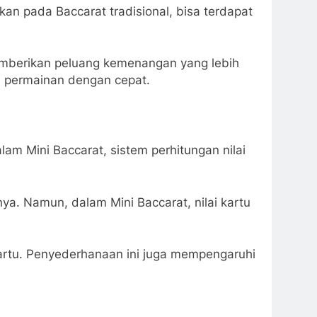
an pada Baccarat tradisional, bisa terdapat
emberikan peluang kemenangan yang lebih
i permainan dengan cepat.
am Mini Baccarat, sistem perhitungan nilai
snya. Namun, dalam Mini Baccarat, nilai kartu
rtu. Penyederhanaan ini juga mempengaruhi