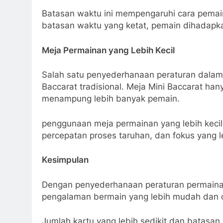
Batasan waktu ini mempengaruhi cara pem
batasan waktu yang ketat, pemain dihadapk
Meja Permainan yang Lebih Kecil
Salah satu penyederhanaan peraturan dalam
Baccarat tradisional. Meja Mini Baccarat ha
menampung lebih banyak pemain.
penggunaan meja permainan yang lebih kecil 
percepatan proses taruhan, dan fokus yang l
Kesimpulan
Dengan penyederhanaan peraturan permainan
pengalaman bermain yang lebih mudah dan 
Jumlah kartu yang lebih sedikit dan batasan