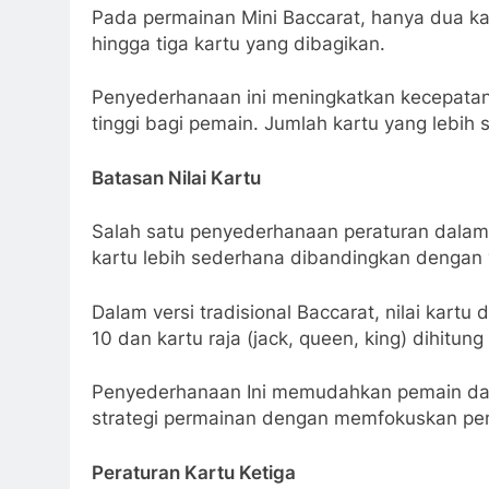
Pada permainan Mini Baccarat, hanya dua ka
hingga tiga kartu yang dibagikan.
Penyederhanaan ini meningkatkan kecepatan
tinggi bagi pemain. Jumlah kartu yang leb
Batasan Nilai Kartu
Salah satu penyederhanaan peraturan dalam p
kartu lebih sederhana dibandingkan dengan ve
Dalam versi tradisional Baccarat, nilai kartu
10 dan kartu raja (jack, queen, king) dihitung
Penyederhanaan Ini memudahkan pemain dal
strategi permainan dengan memfokuskan pema
Peraturan Kartu Ketiga