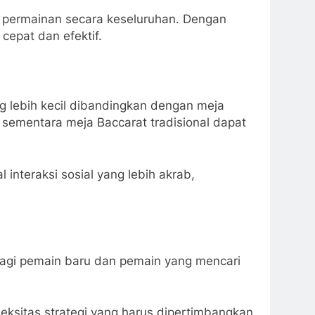
 permainan secara keseluruhan. Dengan
epat dan efektif.
 lebih kecil dibandingkan dengan meja
 sementara meja Baccarat tradisional dapat
nteraksi sosial yang lebih akrab,
bagi pemain baru dan pemain yang mencari
leksitas strategi yang harus dipertimbangkan