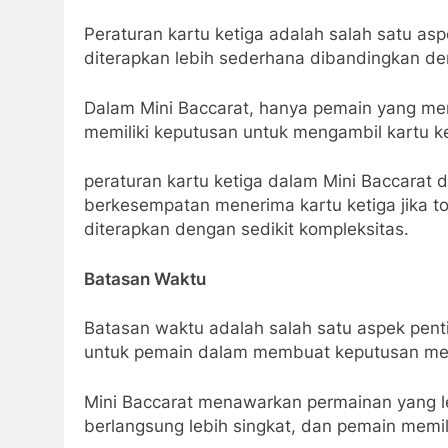
Peraturan kartu ketiga adalah salah satu as
diterapkan lebih sederhana dibandingkan den
Dalam Mini Baccarat, hanya pemain yang menda
memiliki keputusan untuk mengambil kartu ke
peraturan kartu ketiga dalam Mini Baccarat
berkesempatan menerima kartu ketiga jika tot
diterapkan dengan sedikit kompleksitas.
Batasan Waktu
Batasan waktu adalah salah satu aspek pent
untuk pemain dalam membuat keputusan mere
Mini Baccarat menawarkan permainan yang le
berlangsung lebih singkat, dan pemain memi