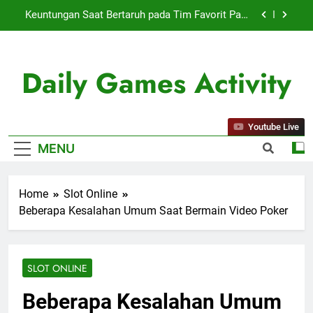
Skip
Keuntungan Saat Bertaruh pada Tim Favorit Pada
to
Permainan Judi Bola
content
Membangun Budaya Positif Dalam Permainan
Meja Bola Tangkas
Daily Games Activity
Waspada! Beberapa Tanda Ini Kemungkinan
WhatsApp Anda Dipantau Orang Lain
Memahami Sistem Taruhan Asian Handicap Pada
Play Games Everyday
Taruhan Bola
Youtube Live
Keuntungan Saat Bertaruh pada Tim Favorit Pada
MENU
Permainan Judi Bola
Membangun Budaya Positif Dalam Permainan
Meja Bola Tangkas
Home
Slot Online
Waspada! Beberapa Tanda Ini Kemungkinan
Beberapa Kesalahan Umum Saat Bermain Video Poker
WhatsApp Anda Dipantau Orang Lain
SLOT ONLINE
Beberapa Kesalahan Umum