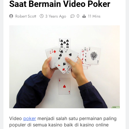
Saat Bermain Video Poker
0
Robert Scott
3 Years Ago
11 Mins
Video
poker
menjadi salah satu permainan paling
populer di semua kasino baik di kasino online