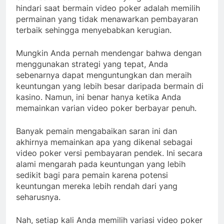
hindari saat bermain video poker adalah memilih
permainan yang tidak menawarkan pembayaran
terbaik sehingga menyebabkan kerugian.
Mungkin Anda pernah mendengar bahwa dengan
menggunakan strategi yang tepat, Anda
sebenarnya dapat menguntungkan dan meraih
keuntungan yang lebih besar daripada bermain di
kasino. Namun, ini benar hanya ketika Anda
memainkan varian video poker berbayar penuh.
Banyak pemain mengabaikan saran ini dan
akhirnya memainkan apa yang dikenal sebagai
video poker versi pembayaran pendek. Ini secara
alami mengarah pada keuntungan yang lebih
sedikit bagi para pemain karena potensi
keuntungan mereka lebih rendah dari yang
seharusnya.
Nah, setiap kali Anda memilih variasi video poker