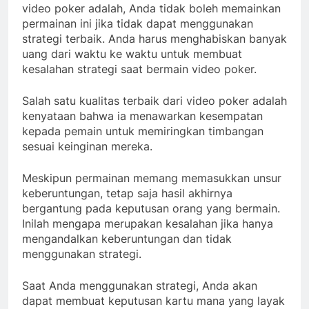
video poker adalah, Anda tidak boleh memainkan
permainan ini jika tidak dapat menggunakan
strategi terbaik. Anda harus menghabiskan banyak
uang dari waktu ke waktu untuk membuat
kesalahan strategi saat bermain video poker.
Salah satu kualitas terbaik dari video poker adalah
kenyataan bahwa ia menawarkan kesempatan
kepada pemain untuk memiringkan timbangan
sesuai keinginan mereka.
Meskipun permainan memang memasukkan unsur
keberuntungan, tetap saja hasil akhirnya
bergantung pada keputusan orang yang bermain.
Inilah mengapa merupakan kesalahan jika hanya
mengandalkan keberuntungan dan tidak
menggunakan strategi.
Saat Anda menggunakan strategi, Anda akan
dapat membuat keputusan kartu mana yang layak