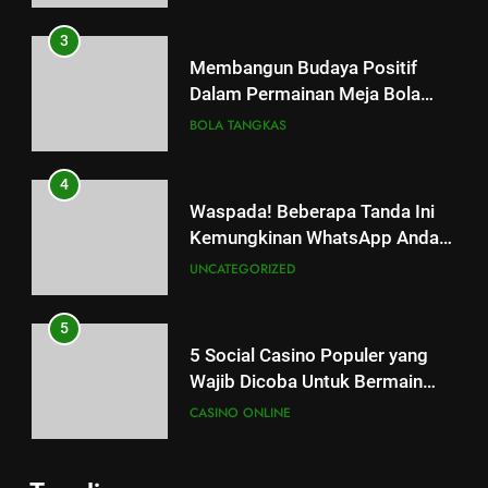
3
Membangun Budaya Positif
Dalam Permainan Meja Bola
Tangkas
BOLA TANGKAS
4
Waspada! Beberapa Tanda Ini
Kemungkinan WhatsApp Anda
Dipantau Orang Lain
UNCATEGORIZED
5
5 Social Casino Populer yang
Wajib Dicoba Untuk Bermain
Tanpa Resiko
CASINO ONLINE
6
5