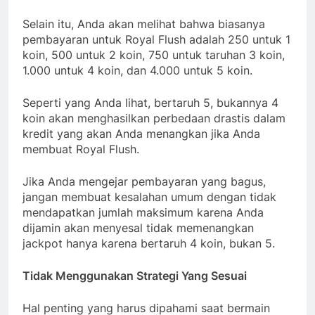
Selain itu, Anda akan melihat bahwa biasanya
pembayaran untuk Royal Flush adalah 250 untuk 1
koin, 500 untuk 2 koin, 750 untuk taruhan 3 koin,
1.000 untuk 4 koin, dan 4.000 untuk 5 koin.
Seperti yang Anda lihat, bertaruh 5, bukannya 4
koin akan menghasilkan perbedaan drastis dalam
kredit yang akan Anda menangkan jika Anda
membuat Royal Flush.
Jika Anda mengejar pembayaran yang bagus,
jangan membuat kesalahan umum dengan tidak
mendapatkan jumlah maksimum karena Anda
dijamin akan menyesal tidak memenangkan
jackpot hanya karena bertaruh 4 koin, bukan 5.
Tidak Menggunakan Strategi Yang Sesuai
Hal penting yang harus dipahami saat bermain