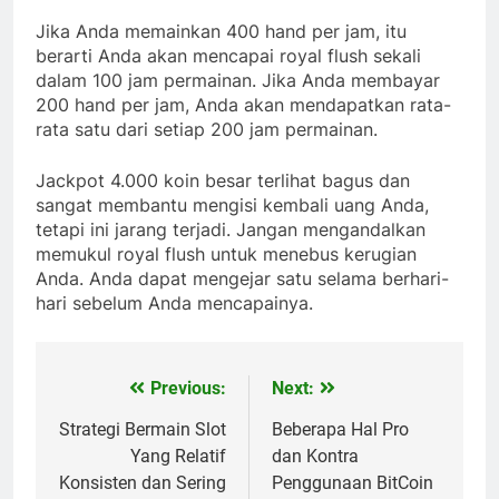
Jika Anda memainkan 400 hand per jam, itu
berarti Anda akan mencapai royal flush sekali
dalam 100 jam permainan. Jika Anda membayar
200 hand per jam, Anda akan mendapatkan rata-
rata satu dari setiap 200 jam permainan.
Jackpot 4.000 koin besar terlihat bagus dan
sangat membantu mengisi kembali uang Anda,
tetapi ini jarang terjadi. Jangan mengandalkan
memukul royal flush untuk menebus kerugian
Anda. Anda dapat mengejar satu selama berhari-
hari sebelum Anda mencapainya.
Previous:
Next:
Post
navigation
Strategi Bermain Slot
Beberapa Hal Pro
Yang Relatif
dan Kontra
Konsisten dan Sering
Penggunaan BitCoin