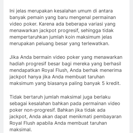
Ini jelas merupakan kesalahan umum di antara
banyak pemain yang baru mengenal permainan
video poker. Karena ada beberapa variasi yang
menawarkan jackpot progresif, sehingga tidak
mempertaruhkan jumlah koin maksimum jelas
merupakan peluang besar yang terlewatkan.
Jika Anda bermain video poker yang menawarkan
hadiah progresif besar bagi mereka yang berhasil
mendapatkan Royal Flush, Anda berhak menerima
jackpot hanya jika Anda membuat taruhan
maksimum yang biasanya paling banyak 5 kredit.
Tidak bertaruh jumlah maksimal juga berlaku
sebagai kesalahan bahkan pada permainan video
poker non-progresif. Bahkan jika tidak ada
jackpot, Anda akan dapat menikmati pembayaran
Royal Flush apabila Anda membuat taruhan
maksimal.