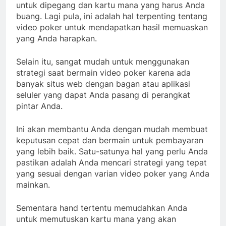
untuk dipegang dan kartu mana yang harus Anda
buang. Lagi pula, ini adalah hal terpenting tentang
video poker untuk mendapatkan hasil memuaskan
yang Anda harapkan.
Selain itu, sangat mudah untuk menggunakan
strategi saat bermain video poker karena ada
banyak situs web dengan bagan atau aplikasi
seluler yang dapat Anda pasang di perangkat
pintar Anda.
Ini akan membantu Anda dengan mudah membuat
keputusan cepat dan bermain untuk pembayaran
yang lebih baik. Satu-satunya hal yang perlu Anda
pastikan adalah Anda mencari strategi yang tepat
yang sesuai dengan varian video poker yang Anda
mainkan.
Sementara hand tertentu memudahkan Anda
untuk memutuskan kartu mana yang akan