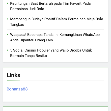
Keuntungan Saat Bertaruh pada Tim Favorit Pada
Permainan Judi Bola
Membangun Budaya Positif Dalam Permainan Meja Bola
Tangkas
Waspada! Beberapa Tanda Ini Kemungkinan WhatsApp
Anda Dipantau Orang Lain
5 Social Casino Populer yang Wajib Dicoba Untuk
Bermain Tanpa Resiko
Links
Bonanza88