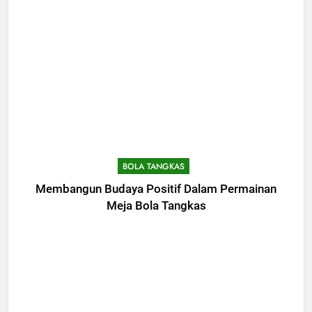
BOLA TANGKAS
Membangun Budaya Positif Dalam Permainan
Meja Bola Tangkas